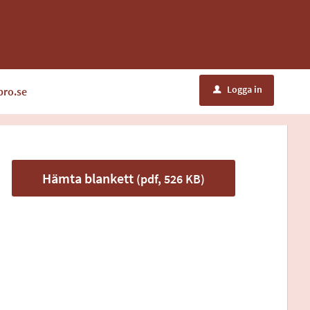
Logga in
bro.se
u
Hämta blankett
(pdf, 526 KB)