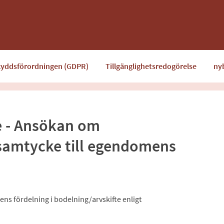
kyddsförordningen (GDPR)
Tillgänglighetsredogörelse
ny
e - Ansökan om
samtycke till egendomens
s fördelning i bodelning/arvskifte enligt