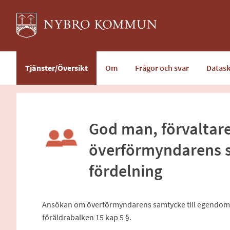
Välkommen
till
e-
tjänster
-
Tjänster/Översikt
Om
Frågor och svar
Datas
Nybro
kommun
God man, förvaltar
överförmyndarens 
fördelning
Ansökan om överförmyndarens samtycke till egendomen
föräldrabalken 15 kap 5 §.