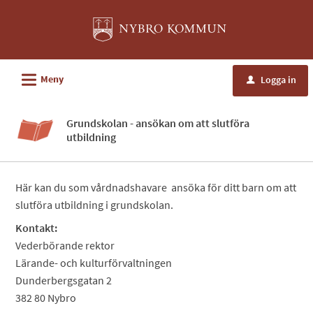
Välkommen
till
e-
tjänster
L
Meny
Logga in
u
-
Nybro
Grundskolan - ansökan om att slutföra
kommun
utbildning
Här kan du som vårdnadshavare ansöka för ditt barn om att
slutföra utbildning i grundskolan.
Kontakt:
Vederbörande rektor
Lärande- och kulturförvaltningen
Dunderbergsgatan 2
382 80 Nybro