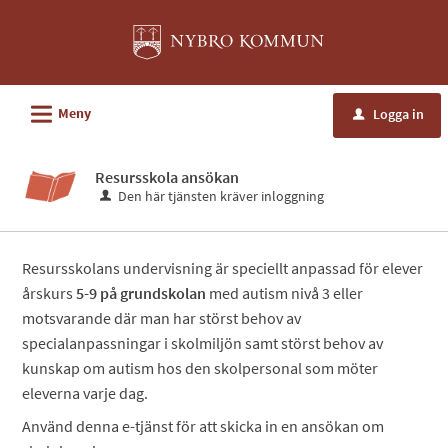
Välkommen
till
e-
tjänster
L
Meny
Logga in
u
-
Nybro
Resursskola ansökan
kommun
Den här tjänsten kräver inloggning
Resursskolans undervisning är speciellt anpassad för elever
årskurs
5-9 på grundskolan
med autism nivå 3 eller
motsvarande där man har störst behov av
specialanpassningar i skolmiljön samt störst behov av
kunskap om autism hos den skolpersonal som möter
eleverna varje dag.
Använd denna e-tjänst för att skicka in en ansökan om