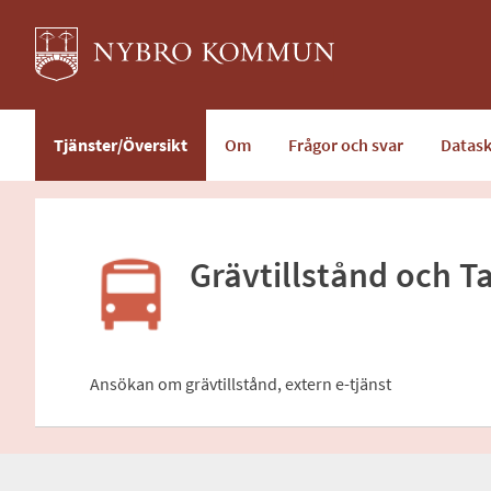
Välkommen
till
e-
tjänster
-
Tjänster/Översikt
Om
Frågor och svar
Datas
Nybro
kommun
Grävtillstånd och 
Ansökan om grävtillstånd, extern e-tjänst