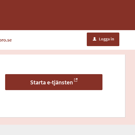
Logga in
bro.se
u
Starta e-tjänsten