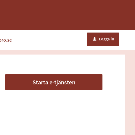
Logga in
bro.se
u
Starta e-tjänsten