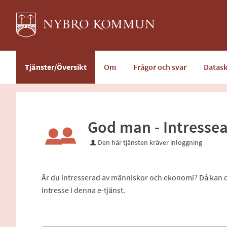
Välkommen
till
e-
tjänster
-
Tjänster/Översikt
Om
Frågor och svar
Datas
Nybro
kommun
God man - Intress
Den här tjänsten kräver inloggning
Är du intresserad av människor och ekonomi? Då kan du
intresse i denna e-tjänst.