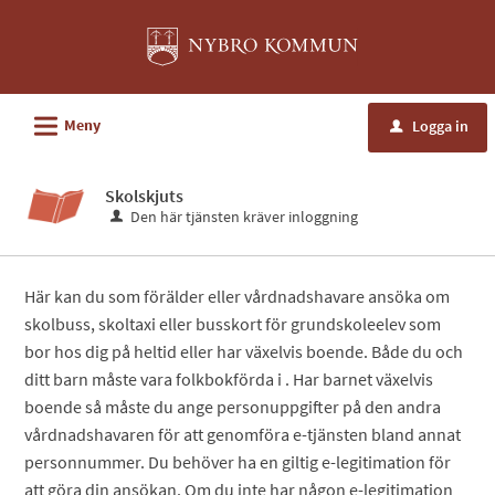
Välkommen
till
e-
tjänster
L
Meny
Logga in
u
-
Nybro
Skolskjuts
kommun
Den här tjänsten kräver inloggning
Här kan du som förälder eller vårdnadshavare ansöka om
skolbuss, skoltaxi eller busskort för grundskoleelev som
bor hos dig på heltid eller har växelvis boende. Både du och
ditt barn måste vara folkbokförda i . Har barnet växelvis
boende så måste du ange personuppgifter på den andra
vårdnadshavaren för att genomföra e-tjänsten bland annat
personnummer. Du behöver ha en giltig e-legitimation för
att göra din ansökan. Om du inte har någon e-legitimation