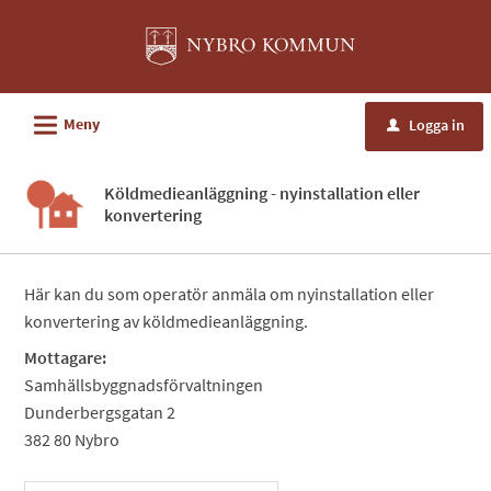
Välkommen
till
e-
tjänster
L
Meny
Logga in
u
-
Nybro
Köldmedieanläggning - nyinstallation eller
kommun
konvertering
Här kan du som operatör anmäla om nyinstallation eller
konvertering av köldmedieanläggning.
Mottagare:
Samhällsbyggnadsförvaltningen
Dunderbergsgatan 2
382 80 Nybro