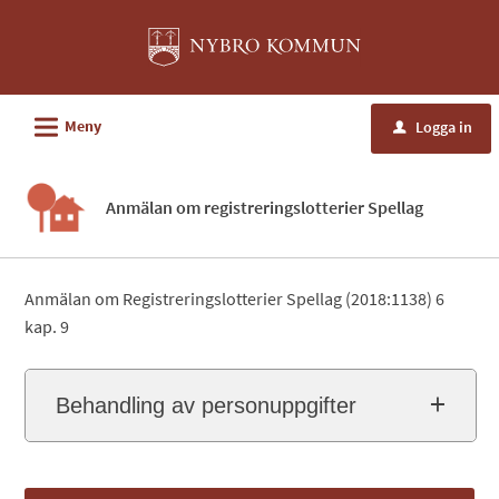
Välkommen
till
e-
tjänster
L
Meny
Logga in
u
-
Nybro
kommun
Anmälan om registreringslotterier Spellag
Anmälan om Registreringslotterier Spellag (2018:1138) 6
kap. 9
Behandling av personuppgifter