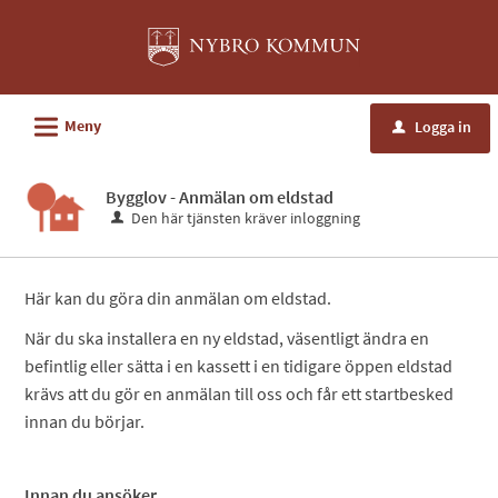
Välkommen
till
e-
tjänster
L
Meny
Logga in
u
-
Nybro
Bygglov - Anmälan om eldstad
kommun
Den här tjänsten kräver inloggning
Här kan du göra din anmälan om eldstad.
När du ska installera en ny eldstad, väsentligt ändra en
befintlig eller sätta i en kassett i en tidigare öppen eldstad
krävs att du gör en anmälan till oss och får ett startbesked
innan du börjar.
Innan du ansöker