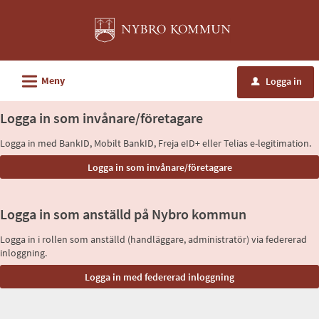
Välkommen
till
e-
tjänster
L
Meny
Logga in
u
-
Nybro
Logga in som invånare/företagare
kommun
Logga in med BankID, Mobilt BankID, Freja eID+ eller Telias e-legitimation.
Logga in som anställd på Nybro kommun
Logga in i rollen som anställd (handläggare, administratör) via federerad
inloggning.